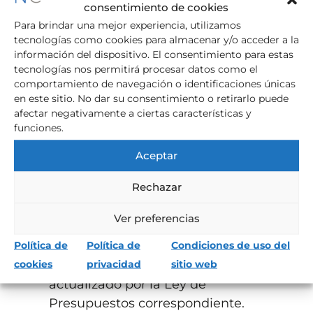
consentimiento de cookies
aeronaves, objetos de arte y antigüedades
Para brindar una mejor experiencia, utilizamos
y joyas) que, independiente de dónde se
tecnologías como cookies para almacenar y/o acceder a la
información del dispositivo. El consentimiento para estas
encuentren físicamente, sean propiedad
tecnologías nos permitirá procesar datos como el
de una sociedad con domicilio fiscal en
comportamiento de navegación o identificaciones únicas
Cataluña.
en este sitio. No dar su consentimiento o retirarlo puede
afectar negativamente a ciertas características y
La
base imponible
está constituida por la
funciones.
suma de los valores de todos los activos no
Aceptar
productivos, sin que se apliquen
reducciones o mínimos exentos. Los
Rechazar
bienes se valorarán conforme a las
siguientes reglas:
Ver preferencias
Política de
Política de
Condiciones de uso del
Inmuebles (y derechos sobre los
cookies
privacidad
sitio web
mismos), por el valor catastral
actualizado por la Ley de
Presupuestos correspondiente.