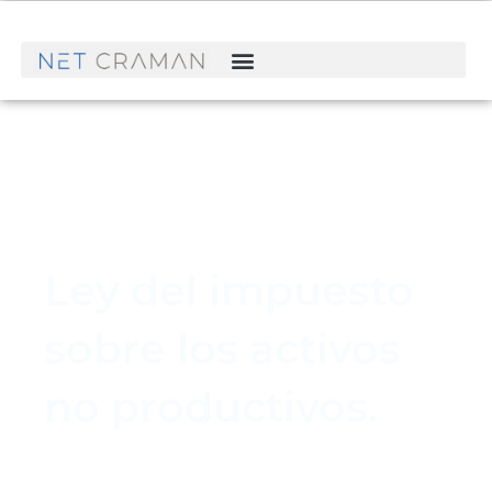
Ley del impuesto
sobre los activos
no productivos.
Net Craman
mayo 14, 2019