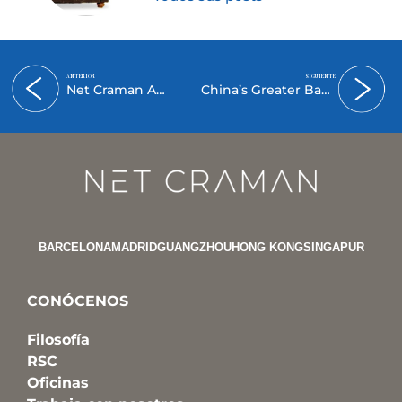
ANTERIOR
SIGUIENTE
Net Craman Abogados, de nuevo en el ranking de despachos del diario Expansión
China’s Greater Bay Area Catches Up With Leading Economic Clusters.
BARCELONA
MADRID
GUANGZHOU
HONG KONG
SINGAPUR
CONÓCENOS
Filosofía
RSC
Oficinas