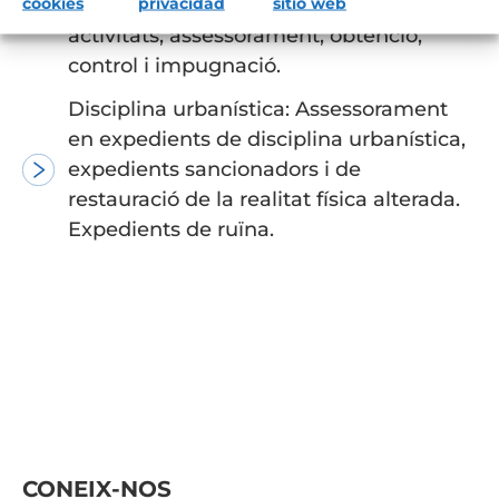
cookies
privacidad
sitio web
Llicències urbanístiques per a obres i
activitats, assessorament, obtenció,
control i impugnació.
Disciplina urbanística: Assessorament
en expedients de disciplina urbanística,
expedients sancionadors i de
restauració de la realitat física alterada.
Expedients de ruïna.
Barcelona
MADRID
GUANGZHOU
HONG KONG
SINGAPUR
CONEIX-NOS