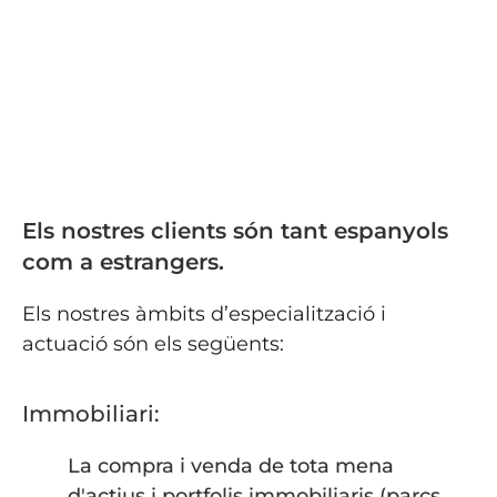
mena de qüestions relacionades
amb operacions immobiliàries.
Tornar al llistat
Els nostres clients són tant espanyols
com a estrangers.
Els nostres àmbits d’especialització i
actuació són els següents:
Immobiliari:
La compra i venda de tota mena
d'actius i portfolis immobiliaris (parcs