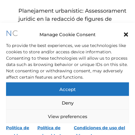
Planejament urbanístic: Assessorament
jurídic en la redacció de figures de
planejament ritorial, general i derivat, la
Manage Cookie Consent
seva modificació puntual o la seva
revisió. Redacció de convenis
To provide the best experiences, we use technologies like
urbanístics
cookies to store and/or access device information.
Consenting to these technologies will allow us to process
Gestió urbanística: Assessorament
data such as browsing behavior or unique IDs on this site.
Not consenting or withdrawing consent, may adversely
jurídic en la redacció de projectes de
affect certain features and functions.
reparcel·lació en les diferents
modalitats, constitució de juntes de
Accept
compensació i altres entitats urbanes
Deny
col·laboradores. Redacció destatuts i
bases dactuació. Expropiacions forçoses
View preferences
i expropiacions urbanístiques (defensa
Política de
Política de
Condiciones de uso del
de preu just, convenis alternatius).