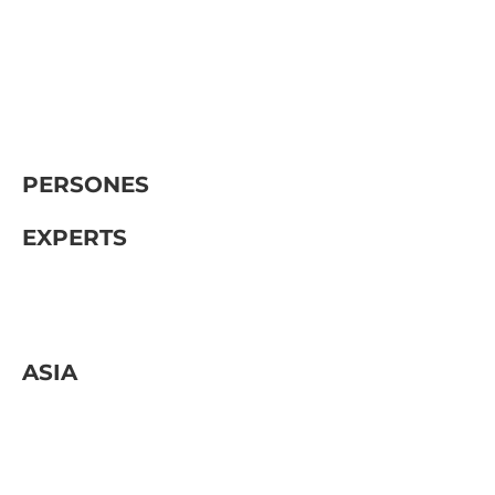
Filosofia
RSC
Oficines
Treballa amb nosaltres
PERSONES
EXPERTS
Àrees
Sectors
ASIA
Legal
Serveis Coporatius