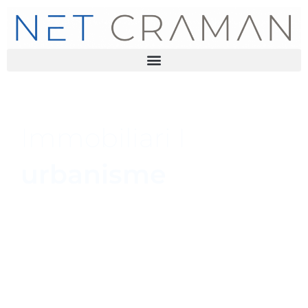
Immobiliari I
urbanisme
L’àrea d’Immobiliari i Urbanisme
de NET CRAMAN presta
assessorament jurídic a entitats
financeres, clients corporatius i
inversors particulars en tota