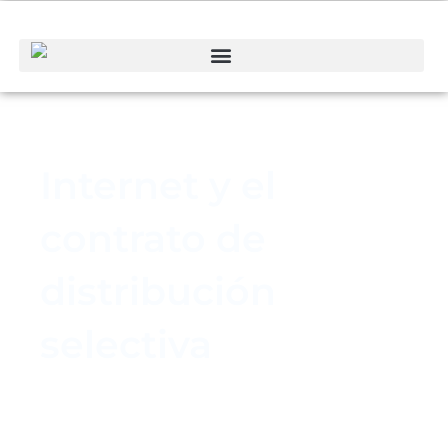
Internet y el
contrato de
distribución
selectiva
Net Craman
noviembre 12, 2019
Derecho Civil
,
Derecho Mercantil
,