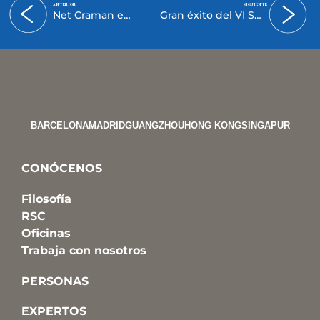
ANTERIOR
SIGUIENTE
Net Craman en el VI Seminario de Arte y Derecho del ICAB
Gran éxito del VI Seminario Arte y Derecho del ICAB
BARCELONA
MADRID
GUANGZHOU
HONG KONG
SINGAPUR
CONÓCENOS
Filosofía
RSC
Oficinas
Trabaja con nosotros
PERSONAS
EXPERTOS